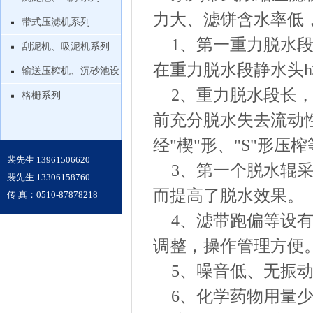
力大、滤饼含水率低
带式压滤机系列
1、第一重力脱水段
刮泥机、吸泥机系列
在重力脱水段静水头
输送压榨机、沉砂池设
2、重力脱水段长
备
格栅系列
前充分脱水失去流动
经"楔"形、"S"形
裴先生 13961506620
3、第一个脱水辊采
裴先生 13306158760
而提高了脱水效果。
传 真：0510-87878218
4、滤带跑偏等设
调整，操作管理方便
5、噪音低、无振
6、化学药物用量